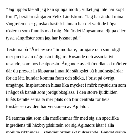
”Jag upptäckte att jag kan sjunga mörkt, vilket jag inte har köpt
förut”, berättar sångaren Felix Lindström. ”Jag har ändrat mina
sångreferenser ganska drastiskt. Innan har det varit de höga
rösterna som funnits med mig. Nu är det långsamma, djupa eller
tysta sångröster som jag har lyssnat på.”
Texterna på ”Året av sex” är mörkare, farligare och samtidigt
mer precisa än någonsin tidigare. Rusande och associativt
rasande, som hos beatpoesin. Ångande av ett freudianskt mörker
där du pressar in läpparna innanför stängslet på hundrastgårdar
för att låta hundar komma fram och slicka, i brist på övrigt
umgänge. Inspirationen hittas lika mycket i mörk mysticism som
i något så banalt som jordgubbsglass. I den större ljudbilden
tillåts berättelserna ta mer plats och blir centrala för hela
förståelsen av den här versionen av Agitator.
På samma sätt som alla medlemmar för med sig sin specifika
ingrediens till häxbrygdskitteln rör sig Agitators låtar i alla
möjliga riktningar – ständigt organiskt pulserande. Bandet själva