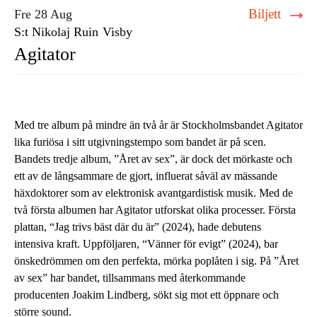
Biljett
Fre 28 Aug
S:t Nikolaj Ruin
Visby
Agitator
Med tre album på mindre än två år är Stockholmsbandet Agitator
lika furiösa i sitt utgivningstempo som bandet är på scen.
Bandets tredje album, ”Året av sex”, är dock det mörkaste och
ett av de långsammare de gjort, influerat såväl av mässande
häxdoktorer som av elektronisk avantgardistisk musik. Med de
två första albumen har Agitator utforskat olika processer. Första
plattan, “Jag trivs bäst där du är” (2024), hade debutens
intensiva kraft. Uppföljaren, “Vänner för evigt” (2024), bar
önskedrömmen om den perfekta, mörka poplåten i sig. På ”Året
av sex” har bandet, tillsammans med återkommande
producenten Joakim Lindberg, sökt sig mot ett öppnare och
större sound.