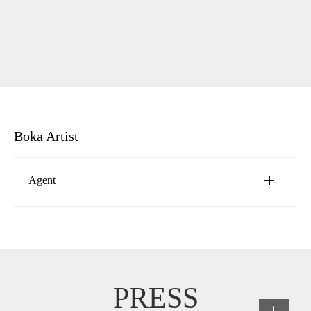
Boka Artist
Agent
Pontus Sillrén
pontus@luger.se
PRESS