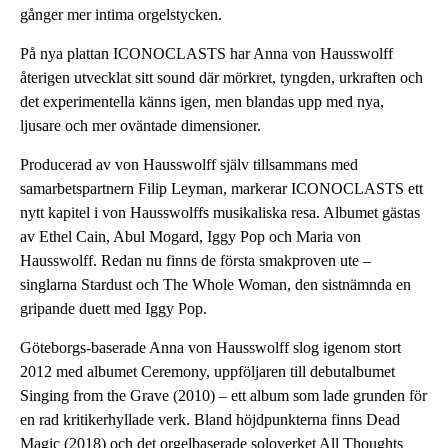
gånger mer intima orgelstycken.
På nya plattan ICONOCLASTS har Anna von Hausswolff
återigen utvecklat sitt sound där mörkret, tyngden, urkraften och
det experimentella känns igen, men blandas upp med nya,
ljusare och mer oväntade dimensioner.
Producerad av von Hausswolff själv tillsammans med
samarbetspartnern Filip Leyman, markerar ICONOCLASTS ett
nytt kapitel i von Hausswolffs musikaliska resa. Albumet gästas
av Ethel Cain, Abul Mogard, Iggy Pop och Maria von
Hausswolff. Redan nu finns de första smakproven ute –
singlarna Stardust och The Whole Woman, den sistnämnda en
gripande duett med Iggy Pop.
Göteborgs-baserade Anna von Hausswolff slog igenom stort
2012 med albumet Ceremony, uppföljaren till debutalbumet
Singing from the Grave (2010) – ett album som lade grunden för
en rad kritikerhyllade verk. Bland höjdpunkterna finns Dead
Magic (2018) och det orgelbaserade soloverket All Thoughts