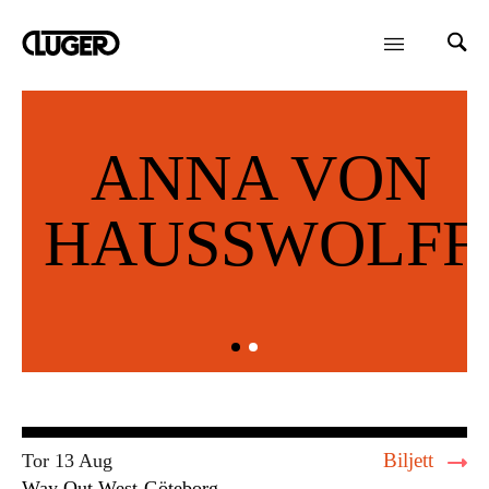
ANNA VON
HAUSSWOLFF
Biljett
Tor 13 Aug
Way Out West
Göteborg