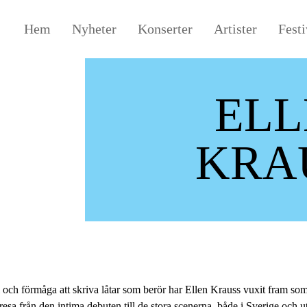
Hem
Nyheter
Konserter
Artister
Festi
ELL
KRA
 och förmåga att skriva låtar som berör har Ellen Krauss vuxit fram som 
resa från den intima debuten till de stora scenerna, både i Sverige oc