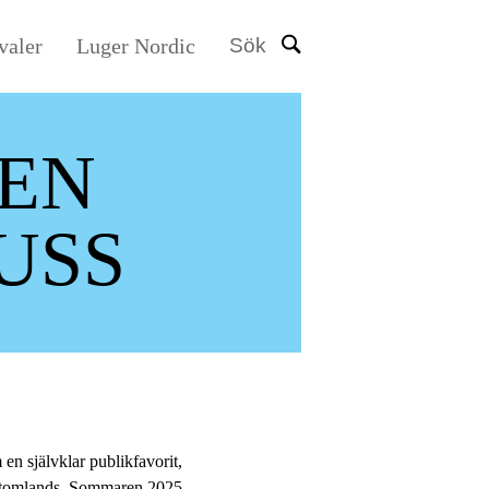
valer
Luger Nordic
Sök
EN
USS
en självklar publikfavorit,
h utomlands. Sommaren 2025