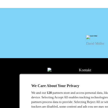
decire
David Möller
Kontakt
Press
We Care About Your Privacy
Om Luger
We and our
128
partners store and access personal data, li
Samarbeten
device. Selecting Accept All enables tracking technologie
partners process data to provide. Selecting Reject All or w
Boka artist
trackers are disabled, some content and ads you see may no