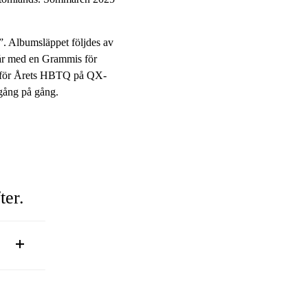
. Albumsläppet följdes av
 år med en Grammis för
set för Årets HBTQ på QX-
 gång på gång.
ter.