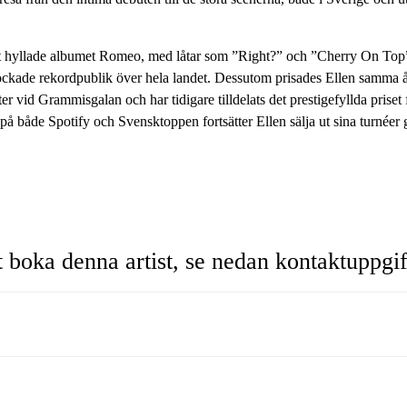
et hyllade albumet Romeo, med låtar som ”Right?” och ”Cherry On Top”
ockade rekordpublik över hela landet. Dessutom prisades Ellen samma
er vid Grammisgalan och har tidigare tilldelats det prestigefyllda pri
r på både Spotify och Svensktoppen fortsätter Ellen sälja ut sina turnéer
t boka denna artist, se nedan kontaktuppgif
 Bzdusek
@luger.se
é Åkesson