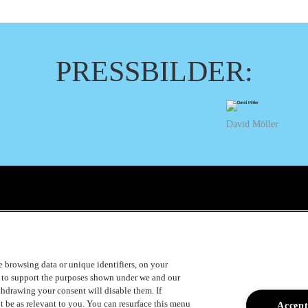
e@luger.se
PRESSBILDER:
David Möller
ke browsing data or unique identifiers, on your
s to support the purposes shown under we and our
ithdrawing your consent will disable them. If
t be as relevant to you. You can resurface this menu
Accept