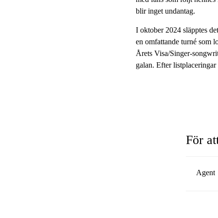
blir inget undantag.
I oktober 2024 släpptes d
en omfattande turné som l
Årets Visa/Singer-songwrit
galan. Efter listplaceringa
För at
Agent
Daniel
daniel
Decire