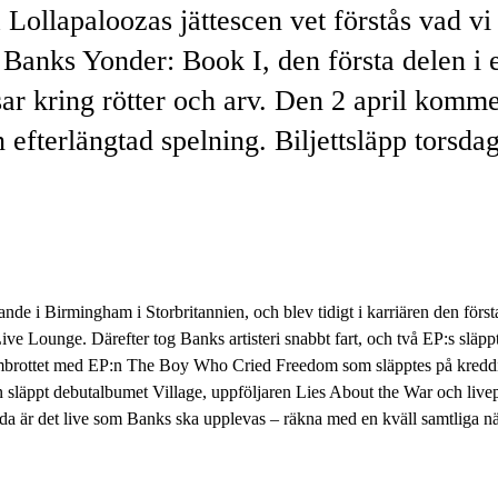
 Lollapaloozas jättescen vet förstås vad vi
 Banks Yonder: Book I, den första delen i
tsar kring rötter och arv. Den 2 april kom
en efterlängtad spelning. Biljettsläpp tors
e i Birmingham i Storbritannien, och blev tidigt i karriären den första 
 Lounge. Därefter tog Banks artisteri snabbt fart, och två EP:s släppt
brottet med EP:n The Boy Who Cried Freedom som släpptes på kreddi
släppt debutalbumet Village, uppföljaren Lies About the War och live
da är det live som Banks ska upplevas – räkna med en kväll samtliga n