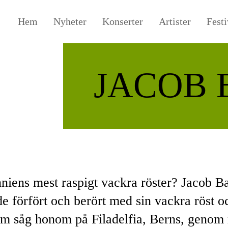
Hem
Nyheter
Konserter
Artister
Festi
JACOB 
nniens mest raspigt vackra röster? Jacob B
e förfört och berört med sin vackra röst o
som såg honom på Filadelfia, Berns, genom 