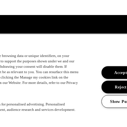
ke browsing data or unique identifiers, on your
s to support the purposes shown under we and our
ithdrawing your consent will disable them. If
t be as relevant to you. You can resurface this menu
Accept
y clicking the Manage my cookies link on the
 our Website. For more details, refer to our Privacy
Reject
Show Pu
s for personalised advertising. Personalised
ent, audience research and services development.
ement