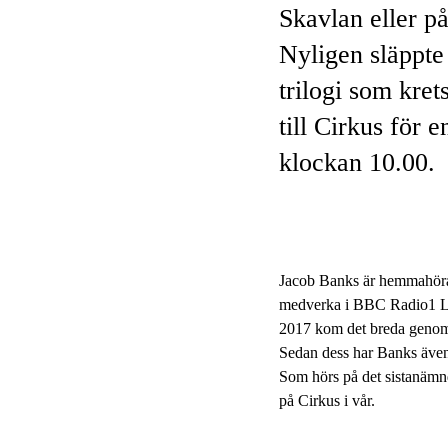
Skavlan eller på
Nyligen släppte
trilogi som kre
till Cirkus för 
klockan 10.00.
Jacob Banks är hemmahörand
medverka i BBC Radio1 Live
2017 kom det breda genom
Sedan dess har Banks även 
Som hörs på det sistanämn
på Cirkus i vår.