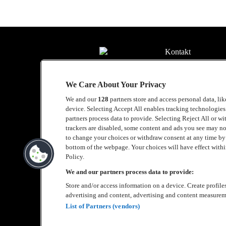
Kontakt
Press
We Care About Your Privacy
Om Luger
We and our
128
partners store and access personal data, li
Samarbeten
device. Selecting Accept All enables tracking technologie
partners process data to provide. Selecting Reject All or w
Boka artist
trackers are disabled, some content and ads you see may no
to change your choices or withdraw consent at any time b
English
bottom of the webpage. Your choices will have effect within
Policy.
Sekretesspolicy
We and our partners process data to provide:
Store and/or access information on a device. Create profile
Cookiepolicy
advertising and content, advertising and content measurem
Accessibility Stat
List of Partners (vendors)