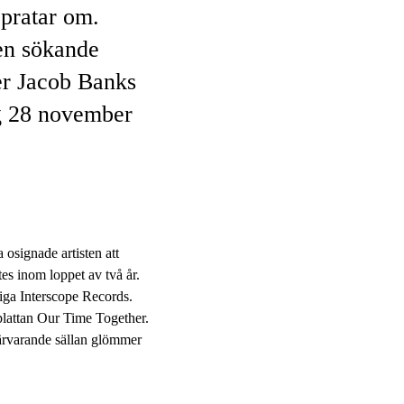
 pratar om.
 en sökande
mer Jacob Banks
dag 28 november
osignade artisten att
es inom loppet av två år.
ga Interscope Records.
plattan Our Time Together.
ärvarande sällan glömmer