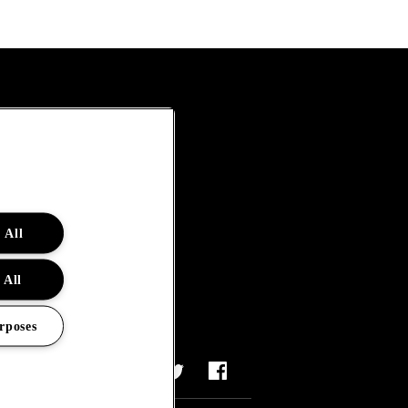
 All
 All
rposes