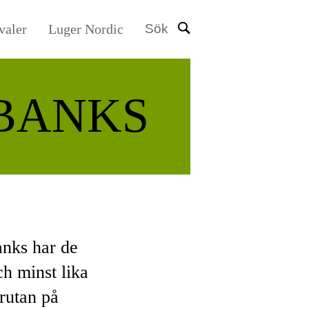
valer
Luger Nordic
Sök
BANKS
anks har de
ch minst lika
rutan på