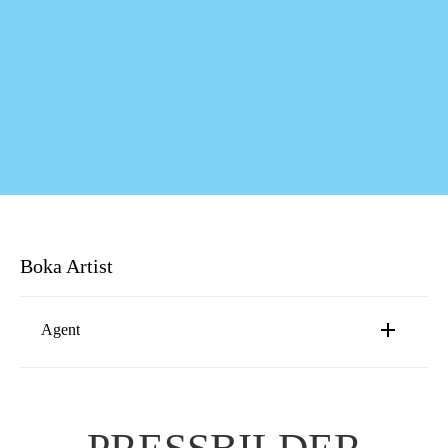
Boka Artist
Agent
Robin Sumpton
robin@luger.se