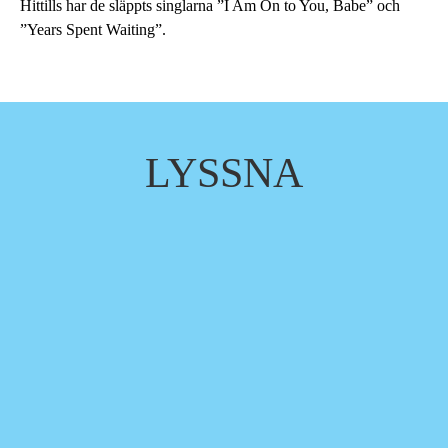
Hittills har de släppts singlarna ”I Am On to You, Babe” och
”Years Spent Waiting”.
LYSSNA