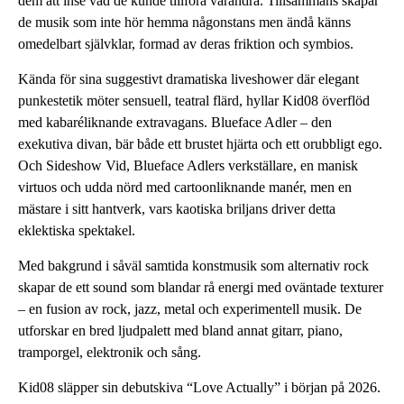
dem att inse vad de kunde tillföra varandra. Tillsammans skapar
de musik som inte hör hemma någonstans men ändå känns
omedelbart självklar, formad av deras friktion och symbios.
Kända för sina suggestivt dramatiska liveshower där elegant
punkestetik möter sensuell, teatral flärd, hyllar Kid08 överflöd
med kabaréliknande extravagans. Blueface Adler – den
exekutiva divan, bär både ett brustet hjärta och ett orubbligt ego.
Och Sideshow Vid, Blueface Adlers verkställare, en manisk
virtuos och udda nörd med cartoonliknande manér, men en
mästare i sitt hantverk, vars kaotiska briljans driver detta
eklektiska spektakel.
Med bakgrund i såväl samtida konstmusik som alternativ rock
skapar de ett sound som blandar rå energi med oväntade texturer
– en fusion av rock, jazz, metal och experimentell musik. De
utforskar en bred ljudpalett med bland annat gitarr, piano,
tramporgel, elektronik och sång.
Kid08 släpper sin debutskiva “Love Actually” i början på 2026.