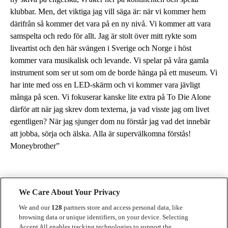
klubbar. Men, det viktiga jag vill säga är: när vi kommer hem
därifrån så kommer det vara på en ny nivå. Vi kommer att vara
samspelta och redo för allt. Jag är stolt över mitt rykte som
liveartist och den här svängen i Sverige och Norge i höst
kommer vara musikalisk och levande. Vi spelar på våra gamla
instrument som ser ut som om de borde hänga på ett museum. Vi
har inte med oss en LED-skärm och vi kommer vara jävligt
många på scen. Vi fokuserar kanske lite extra på To Die Alone
därför att när jag skrev dom texterna, ja vad visste jag om livet
egentligen? När jag sjunger dom nu förstår jag vad det innebär
att jobba, sörja och älska. Alla är supervälkomna förstås!
Moneybrother”
We Care About Your Privacy
We and our
128
partners store and access personal data, like
browsing data or unique identifiers, on your device. Selecting
Accept All enables tracking technologies to support the