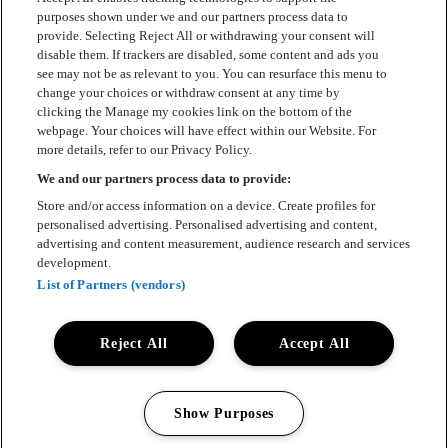
Kontakt
purposes shown under we and our partners process data to
provide. Selecting Reject All or withdrawing your consent will
Press
disable them. If trackers are disabled, some content and ads you
see may not be as relevant to you. You can resurface this menu to
Om Luger
change your choices or withdraw consent at any time by
clicking the Manage my cookies link on the bottom of the
Samarbeten
webpage. Your choices will have effect within our Website. For
more details, refer to our Privacy Policy.
Boka artist
We and our partners process data to provide:
English
Store and/or access information on a device. Create profiles for
personalised advertising. Personalised advertising and content,
Sekretesspolicy
advertising and content measurement, audience research and services
development.
Cookiepolicy
List of Partners (vendors)
Accessibility Statement
Reject All
Accept All
Show Purposes
All rights reserved 2025 © Luger
Manage my cookies