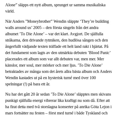
Alone” släpps ett nytt album, sprunget ur samma musikaliska
värld.
När Anders ”Moneybrother” Wendin släppte ‘They’re building
walls around us’ 2005 – den första singeln från det andra
albumet ’To Die Alone’ – var det klart. Avgjort. De själfulla
stråkarna, den drivande rytmiken, den hudlösa sången och den
ångerfullt vädjande texten träffade ett helt land rakt i hjärtat. På
det fundament som lagts av den utmärkta debuten ’Blood Panic’
placerades ett album som var allt debuten var, men mer. Mer
känslor, mer soul, mer mörker och mer ljus. ’To Die Alone’
betraktades av många som det årets allra bästa album och Anders
Wendin kastades ut på en hysterisk turné med över 100
spelningar (!) på bara ett år.
Nu har det gått 20 år sedan ’To Die Alone’ släpptes men skivans
punkigt själfulla energi vibrerar lika kraftigt nu som då. Efter att
ha firat detta med två storslagna konserter på anrika Göta Lejon i
mars fortsätter nu festen – först med turné i både Tyskland och