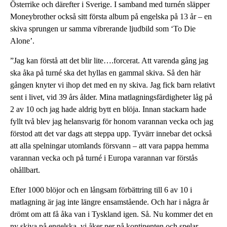
Österrike och därefter i Sverige. I samband med turnén släpper
Moneybrother också sitt första album på engelska på 13 år – en
skiva sprungen ur samma vibrerande ljudbild som ‘To Die
Alone’.
”Jag kan förstå att det blir lite….forcerat. Att varenda gång jag
ska åka på turné ska det hyllas en gammal skiva. Så den här
gången knyter vi ihop det med en ny skiva. Jag fick barn relativt
sent i livet, vid 39 års ålder. Mina matlagningsfärdigheter låg på
2 av 10 och jag hade aldrig bytt en blöja. Innan stackarn hade
fyllt två blev jag helansvarig för honom varannan vecka och jag
förstod att det var dags att steppa upp. Tyvärr innebar det också
att alla spelningar utomlands försvann – att vara pappa hemma
varannan vecka och på turné i Europa varannan var förstås
ohållbart.
Efter 1000 blöjor och en långsam förbättring till 6 av 10 i
matlagning är jag inte längre ensamstående. Och har i några år
drömt om att få åka van i Tyskland igen. Så. Nu kommer det en
ny skiva på engelska, vi åker ner på kontinenten och spelar