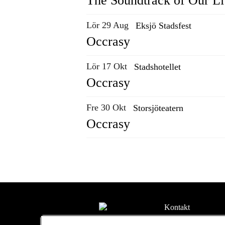
The Soundtrack of Our Li
Lör 29 Aug
Eksjö Stadsfest
Occrasy
Lör 17 Okt
Stadshotellet
Occrasy
Fre 30 Okt
Storsjöteatern
Occrasy
Kontakt