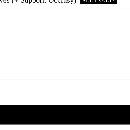
ves (+ Support: Occrasy)
SLUTSÅLT!