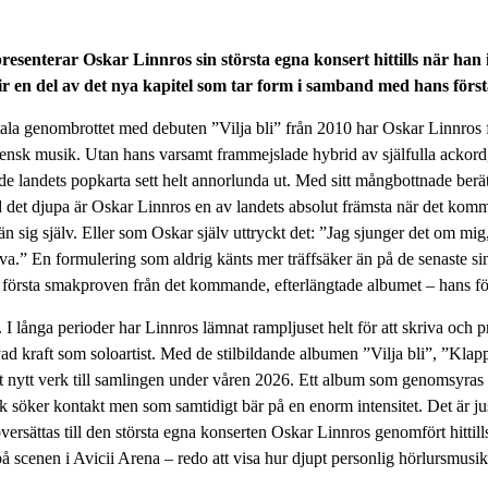
senterar Oskar Linnros sin största egna konsert hittills när han i
r en del av det nya kapitel som tar form i samband med hans förs
a genombrottet med debuten ”Vilja bli” från 2010 har Oskar Linnros fö
 svensk musik. Utan hans varsamt frammejslade hybrid av själfulla ackord
de landets popkarta sett helt annorlunda ut. Med sitt mångbottnade berä
det djupa är Oskar Linnros en av landets absolut främsta när det kommer
 än sig själv. Eller som Oskar själv uttryckt det: ”Jag sjunger det om mig
lva.” En formulering som aldrig känts mer träffsäker än på de senaste si
första smakproven från det kommande, efterlängtade albumet – hans för
 I långa perioder har Linnros lämnat rampljuset helt för att skriva och pr
d kraft som soloartist. Med de stilbildande albumen ”Vilja bli”, ”Kla
tt nytt verk till samlingen under våren 2026. Ett album som genomsyras
k söker kontakt men som samtidigt bär på en enorm intensitet. Det är ju
översättas till den största egna konserten Oskar Linnros genomfört hitti
 scenen i Avicii Arena – redo att visa hur djupt personlig hörlursmusik 