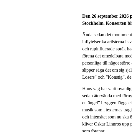
Den 26 september 2026 pre
Stockholm. Konserten bli
Ända sedan det monumental
inflytelserika artisterna i
och rapinfluerade språk ha
förena det omedelbara med 
personliga till något större
slipper säga det om sig sjä
Losers” och ”Konstig”, de 
Hans väg har varit ovanlig.
sedan återvända med förnya
en ängel” i ryggen läggs e
musik som i texternas tragi
och intensitet som nu ska 
kliver Oskar Linnros upp på
som förenar.