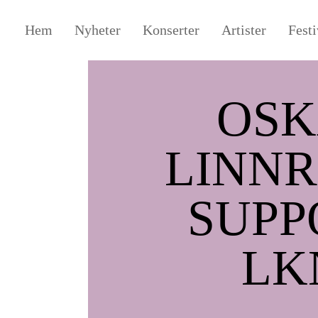
Hem
Nyheter
Konserter
Artister
Festi
OSK
LINNR
SUPP
LK