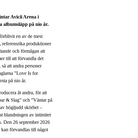
ntar Avicii Arena i
ta albumsläpp på nio år.
rblivit en av de mest
, referensrika produktioner
ttande och förmågan att
 till att förvandla det
, så att andra personer
nglarna ”Love Is for
sta på nio år.
oducera åt andra, för att
ppar & Slag” och ”Väntar på
 av högljudd skörhet –
st blandningen av intimitet
lls. Den 26 september 2026
kan förvandlas till något