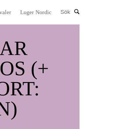
valer
Luger Nordic
Sök
AR
OS (+
ORT:
N)