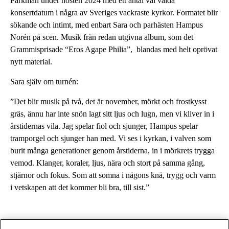
Parkman under hösten 2024 med ett antal väl valda
konsertdatum i några av Sveriges vackraste kyrkor. Formatet blir
sökande och intimt, med enbart Sara och parhästen Hampus
Norén på scen. Musik från redan utgivna album, som det
Grammisprisade “Eros Agape Philia”, blandas med helt oprövat
nytt material.
Sara själv om turnén:
”Det blir musik på två, det är november, mörkt och frostkysst
gräs, ännu har inte snön lagt sitt ljus och lugn, men vi kliver in i
årstidernas vila. Jag spelar fiol och sjunger, Hampus spelar
tramporgel och sjunger han med. Vi ses i kyrkan, i valven som
burit många generationer genom årstiderna, in i mörkrets trygga
vemod. Klanger, koraler, ljus, nära och stort på samma gång,
stjärnor och fokus. Som att somna i någons knä, trygg och varm
i vetskapen att det kommer bli bra, till sist.”