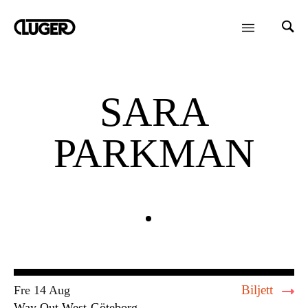
SARA
PARKMAN
Biljett
Fre 14 Aug
Way Out West
Göteborg