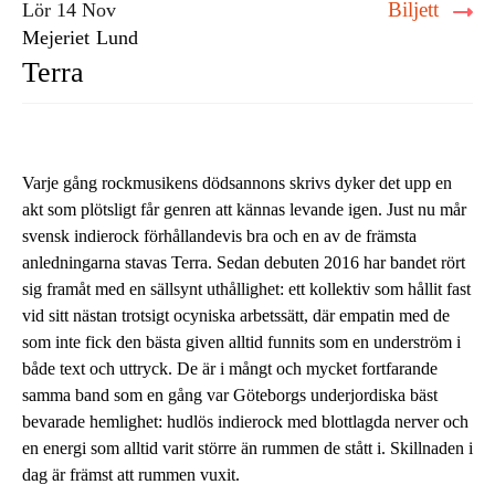
Biljett
Lör 14 Nov
Mejeriet
Lund
Terra
Varje gång rockmusikens dödsannons skrivs dyker det upp en
akt som plötsligt får genren att kännas levande igen. Just nu mår
svensk indierock förhållandevis bra och en av de främsta
anledningarna stavas Terra. Sedan debuten 2016 har bandet rört
sig framåt med en sällsynt uthållighet: ett kollektiv som hållit fast
vid sitt nästan trotsigt ocyniska arbetssätt, där empatin med de
som inte fick den bästa given alltid funnits som en underström i
både text och uttryck. De är i mångt och mycket fortfarande
samma band som en gång var Göteborgs underjordiska bäst
bevarade hemlighet: hudlös indierock med blottlagda nerver och
en energi som alltid varit större än rummen de stått i. Skillnaden i
dag är främst att rummen vuxit.