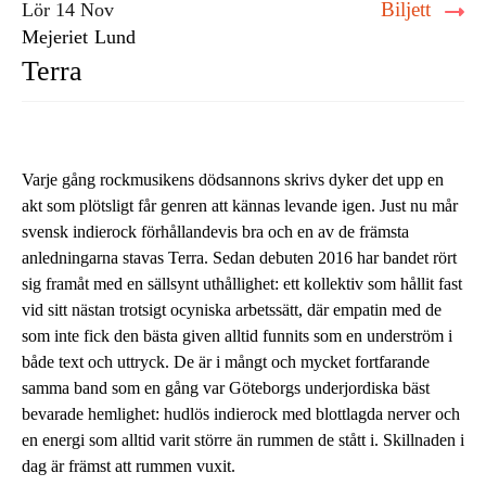
Biljett
Lör 14 Nov
Mejeriet
Lund
Terra
Varje gång rockmusikens dödsannons skrivs dyker det upp en
akt som plötsligt får genren att kännas levande igen. Just nu mår
svensk indierock förhållandevis bra och en av de främsta
anledningarna stavas Terra. Sedan debuten 2016 har bandet rört
sig framåt med en sällsynt uthållighet: ett kollektiv som hållit fast
vid sitt nästan trotsigt ocyniska arbetssätt, där empatin med de
som inte fick den bästa given alltid funnits som en underström i
både text och uttryck. De är i mångt och mycket fortfarande
samma band som en gång var Göteborgs underjordiska bäst
bevarade hemlighet: hudlös indierock med blottlagda nerver och
en energi som alltid varit större än rummen de stått i. Skillnaden i
dag är främst att rummen vuxit.