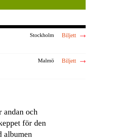
Stockholm
Biljett
Malmö
Biljett
r andan och
skeppet för den
ed albumen