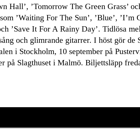
n Hall’, ’Tomorrow The Green Grass’ oc
r som ’Waiting For The Sun’, ’Blue’, ’I’
h ’Save It For A Rainy Day’. Tidlösa mel
ång och glimrande gitarrer. I höst gör de 
len i Stockholm, 10 september på Pusterv
r på Slagthuset i Malmö. Biljettsläpp fred