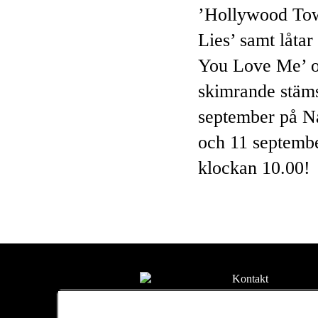
’Hollywood Tow
Lies’ samt låta
You Love Me’ oc
skimrande stäms
september på Na
och 11 septembe
klockan 10.00!
Kontakt
Press