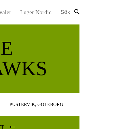
valer
Luger Nordic
Sök
E
AWKS
PUSTERVIK, GÖTEBORG
TT