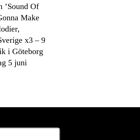
h ’Sound Of
m Gonna Make
odier,
Sverige x3 – 9
ik i Göteborg
ag 5 juni