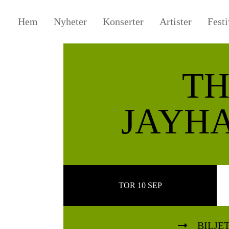
Hem
Nyheter
Konserter
Artister
Festi
TH
JAYH
TOR 10 SEP
BILJE