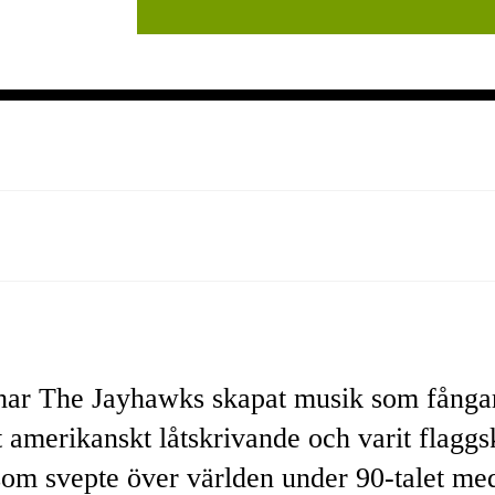
r har The Jayhawks skapat musik som fånga
kt amerikanskt låtskrivande och varit flagg
som svepte över världen under 90-talet m