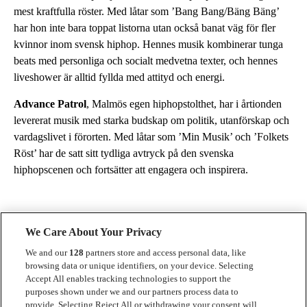
mest kraftfulla röster. Med låtar som ’Bang Bang/Bäng Bäng’
har hon inte bara toppat listorna utan också banat väg för fler
kvinnor inom svensk hiphop. Hennes musik kombinerar tunga
beats med personliga och socialt medvetna texter, och hennes
liveshower är alltid fyllda med attityd och energi.
Advance Patrol
, Malmös egen hiphopstolthet, har i årtionden
levererat musik med starka budskap om politik, utanförskap och
vardagslivet i förorten. Med låtar som ’Min Musik’ och ’Folkets
Röst’ har de satt sitt tydliga avtryck på den svenska
hiphopscenen och fortsätter att engagera och inspirera.
We Care About Your Privacy
We and our
128
partners store and access personal data, like
browsing data or unique identifiers, on your device. Selecting
Accept All enables tracking technologies to support the
Kontakt
purposes shown under we and our partners process data to
provide. Selecting Reject All or withdrawing your consent will