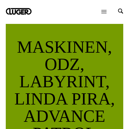
MASKINEN,
ODZ,
LABYRINT,
LINDA PIRA,
ADVANCE