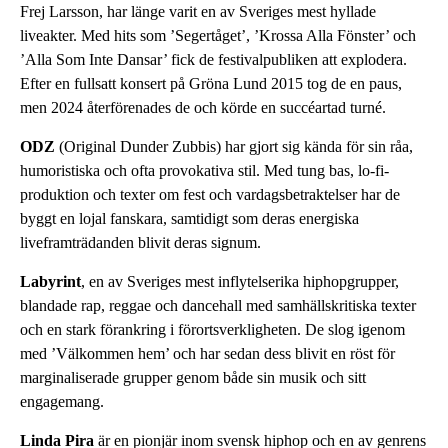
Frej Larsson, har länge varit en av Sveriges mest hyllade
liveakter. Med hits som ’Segertåget’, ’Krossa Alla Fönster’ och
’Alla Som Inte Dansar’ fick de festivalpubliken att explodera.
Efter en fullsatt konsert på Gröna Lund 2015 tog de en paus,
men 2024 återförenades de och körde en succéartad turné.
ODZ
(Original Dunder Zubbis) har gjort sig kända för sin råa,
humoristiska och ofta provokativa stil. Med tung bas, lo-fi-
produktion och texter om fest och vardagsbetraktelser har de
byggt en lojal fanskara, samtidigt som deras energiska
liveframträdanden blivit deras signum.
Labyrint
, en av Sveriges mest inflytelserika hiphopgrupper,
blandade rap, reggae och dancehall med samhällskritiska texter
och en stark förankring i förortsverkligheten. De slog igenom
med ’Välkommen hem’ och har sedan dess blivit en röst för
marginaliserade grupper genom både sin musik och sitt
engagemang.
Linda Pira
är en pionjär inom svensk hiphop och en av genrens