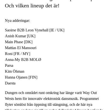
Och vilken lineup det är!
Nya adderingar:
Saoirse B2B Leon Vynehall [IE / UK]
Anish Kumar [UK]
Main Phase [DK]
Mattias El Mansouri
Roni [FR / MY]
Anna-My B2B MOLØ
Parsa
Kim Öhman
Hanna Ojanen [FIN]
Daesta
Dungen och området runt omkring har länge varit Way Out
Wests hem för innovativ elektronisk dansmusik. Programmet
flyter sömlöst från öppning till stängning, och de här nya