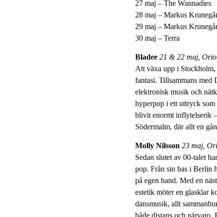
27 maj – The Wannadies
28 maj – Markus Krunegå
29 maj – Markus Krunegå
30 maj – Terra
Bladee
21 & 22 maj, Orio
Att växa upp i Stockholm, 
fantasi. Tillsammans med D
elektronisk musik och nätk
hyperpop i ett uttryck som 
blivit enormt inflytelserik
Södermalm, där allt en gång
Molly Nilsson
23 maj, Or
Sedan slutet av 00-talet h
pop. Från sin bas i Berlin 
på egen hand. Med en nästa
estetik möter en glasklar 
dansmusik, allt sammanbun
både distans och närvaro. P