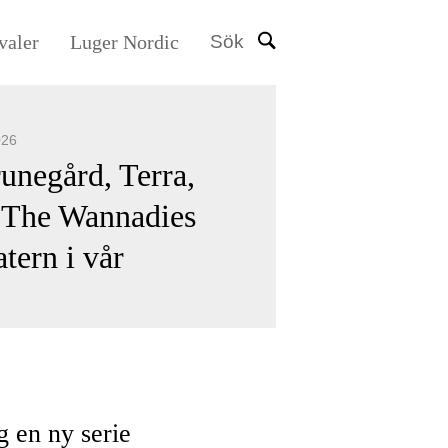
valer
Luger Nordic
Sök
026
unegård, Terra,
 The Wannadies
atern i vår
g en ny serie