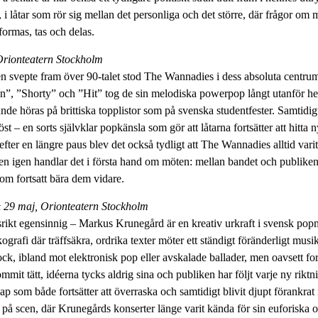
, i låtar som rör sig mellan det personliga och det större, där frågor om 
ormas, tas och delas.
Orionteatern Stockholm
n svepte fram över 90-talet stod The Wannadies i dess absoluta centr
 ”Shorty” och ”Hit” tog de sin melodiska powerpop långt utanför he
de höras på brittiska topplistor som på svenska studentfester. Samtidigt
öst – en sorts självklar popkänsla som gör att låtarna fortsätter att hitta
efter en längre paus blev det också tydligt att The Wannadies alltid varit
en igen handlar det i första hand om möten: mellan bandet och publiken
om fortsatt bära dem vidare.
29 maj, Orionteatern Stockholm
srikt egensinnig – Markus Krunegård är en kreativ urkraft i svensk po
grafi där träffsäkra, ordrika texter möter ett ständigt föränderligt musik
rock, ibland mot elektronisk pop eller avskalade ballader, men oavsett 
ommit tätt, idéerna tycks aldrig sina och publiken har följt varje ny ri
kap som både fortsätter att överraska och samtidigt blivit djupt förankrat
 på scen, där Krunegårds konserter länge varit kända för sin euforiska o