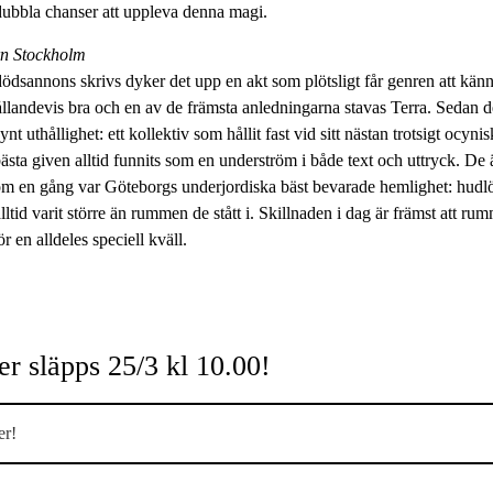
dubbla chanser att uppleva denna magi.
rn Stockholm
dsannons skrivs dyker det upp en akt som plötsligt får genren att känn
llandevis bra och en av de främsta anledningarna stavas Terra. Sedan 
ynt uthållighet: ett kollektiv som hållit fast vid sitt nästan trotsigt ocyni
ästa given alltid funnits som en underström i både text och uttryck. De
m en gång var Göteborgs underjordiska bäst bevarade hemlighet: hudlö
ltid varit större än rummen de stått i. Skillnaden i dag är främst att ru
 en alldeles speciell kväll.
ter släpps 25/3 kl 10.00!
er!