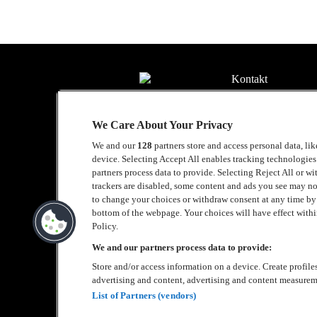
Kontakt
Press
We Care About Your Privacy
Om Luger
We and our
128
partners store and access personal data, li
Samarbeten
device. Selecting Accept All enables tracking technologie
partners process data to provide. Selecting Reject All or w
Boka artist
trackers are disabled, some content and ads you see may no
to change your choices or withdraw consent at any time b
English
bottom of the webpage. Your choices will have effect within
Policy.
Sekretesspolicy
We and our partners process data to provide:
Store and/or access information on a device. Create profile
Cookiepolicy
advertising and content, advertising and content measurem
Accessibility Stat
List of Partners (vendors)