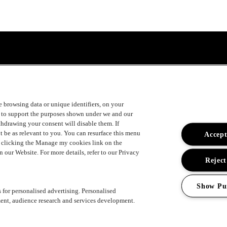
ke browsing data or unique identifiers, on your
s to support the purposes shown under we and our
ithdrawing your consent will disable them. If
t be as relevant to you. You can resurface this menu
Accept
y clicking the Manage my cookies link on the
 our Website. For more details, refer to our Privacy
Reject
Show Pu
s for personalised advertising. Personalised
ent, audience research and services development.
ement