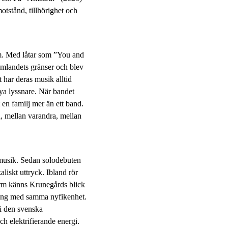
motstånd, tillhörighet och
um. Med låtar som ”You and
mlandets gränser och blev
 har deras musik alltid
 nya lyssnare. När bandet
 en familj mer än ett band.
, mellan varandra, mellan
pmusik. Sedan solodebuten
aliskt uttryck. Ibland rör
form känns Krunegårds blick
ktning med samma nyfikenhet.
 i den svenska
ch elektrifierande energi.