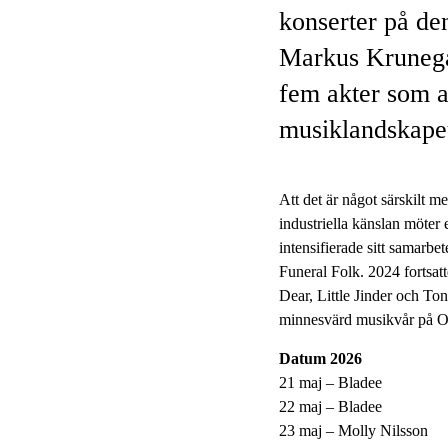
konserter på de
Markus Krunegå
fem akter som al
musiklandskape
Att det är något särskilt m
industriella känslan möter
intensifierade sitt samarb
Funeral Folk. 2024 fortsa
Dear, Little Jinder och Ton
minnesvärd musikvår på Or
Datum 2026
21 maj – Bladee
22 maj – Bladee
23 maj – Molly Nilsson