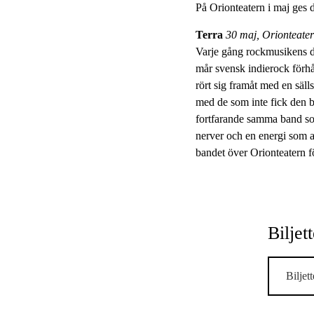
På Orionteatern i maj ges 
Terra
30 maj, Orionteate
Varje gång rockmusikens dö
mår svensk indierock förhå
rört sig framåt med en sälls
med de som inte fick den b
fortfarande samma band so
nerver och en energi som al
bandet över Orionteatern för
Biljet
Biljett