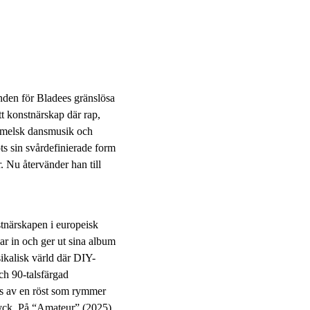
unden för Bladees gränslösa
t konstnärskap där rap,
immelsk dansmusik och
ts sin svårdefinierade form
. Nu återvänder han till
tnärskapen i europeisk
ar in och ger ut sina album
ikalisk värld där DIY-
ch 90-talsfärgad
as av en röst som rymmer
ttryck. På “Amateur” (2025)