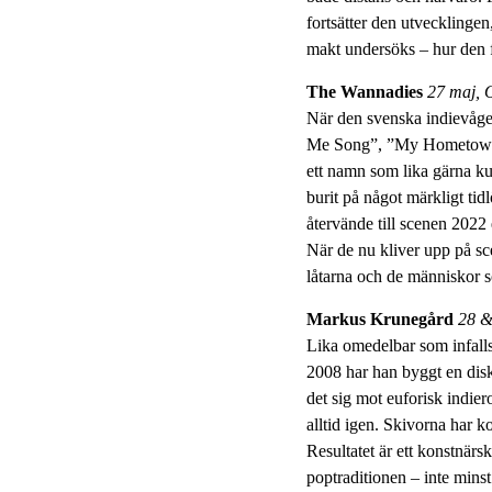
fortsätter den utvecklingen
makt undersöks – hur den f
The Wannadies
27 maj, 
När den svenska indievåge
Me Song”, ”My Hometown”,
ett namn som lika gärna kun
burit på något märkligt tidl
återvände till scenen 2022 
När de nu kliver upp på sc
låtarna och de människor s
Markus Krunegård
28 & 
Lika omedelbar som infall
2008 har han byggt en disko
det sig mot euforisk indie
alltid igen. Skivorna har k
Resultatet är ett konstnärs
poptraditionen – inte minst