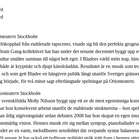
rd
rd
nteatern Stockholm
frikopplad från etablerade rapscener, visade sig bli den perfekta grogr
rain Gang-kollektivet har han under det senaste decenniet byggt upp et
ultur smälter samman till något helt eget. I Bladees värld möts trap, h
både är kryptiskt och djupt känsloladdat. Resultatet är en musik som tro
 – och som gett Bladee en hängiven publik långt utanför Sveriges gränser
 började, för två minst sagt efterlängtade spelningar på Orionteatern.
ionteatern Stockholm
ar svenskfödda Molly Nilsson byggt upp ett av de mest egensinniga kons
har hon konsekvent arbetat utanför de etablerade strukturerna – hon spel
n årlig utgivningstakt sedan debuten 2008 har hon skapat en egen mus
konstnärlig vision. Hennes musik rör sig mellan syntpop, pianoballader o
det av en varm, melodiburen sensibilitet där svepande syntar balanser
å senare år har också ett tydligare politiskt stråk trätt fram i hennes u