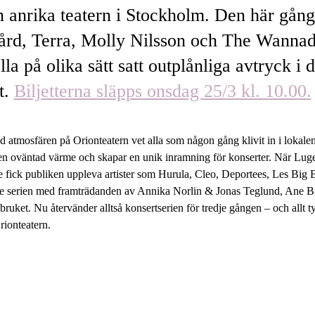
n anrika teatern i Stockholm. Den här gång
rd, Terra, Molly Nilsson och The Wannadi
la på olika sätt satt outplånliga avtryck i 
t.
Biljetterna släpps onsdag 25/3 kl. 10.00.
ed atmosfären på Orionteatern vet alla som någon gång klivit in i lokale
 en oväntad värme och skapar en unik inramning för konserter. När Luge
ete fick publiken uppleva artister som Hurula, Cleo, Deportees, Les Bi
tte serien med framträdanden av Annika Norlin & Jonas Teglund, Ane 
bruket. Nu återvänder alltså konsertserien för tredje gången – och allt 
ionteatern.