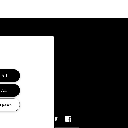
 All
 All
rposes