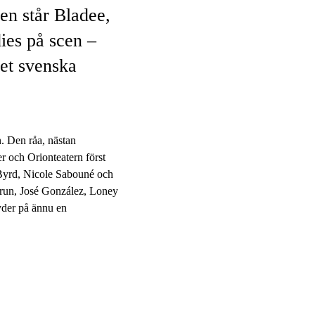
en står Bladee,
es på scen –
det svenska
n. Den råa, nästan
r och Orionteatern först
g Byrd, Nicole Sabouné och
Brun, José González, Loney
tyder på ännu en