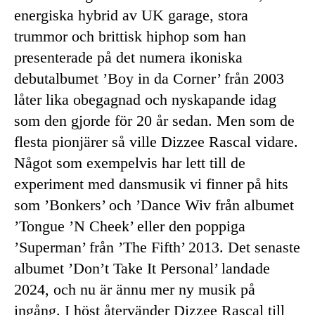
energiska hybrid av UK garage, stora
trummor och brittisk hiphop som han
presenterade på det numera ikoniska
debutalbumet ’Boy in da Corner’ från 2003
låter lika obegagnad och nyskapande idag
som den gjorde för 20 år sedan. Men som de
flesta pionjärer så ville Dizzee Rascal vidare.
Något som exempelvis har lett till de
experiment med dansmusik vi finner på hits
som ’Bonkers’ och ’Dance Wiv från albumet
’Tongue ’N Cheek’ eller den poppiga
’Superman’ från ’The Fifth’ 2013. Det senaste
albumet ’Don’t Take It Personal’ landade
2024, och nu är ännu mer ny musik på
ingång. I höst återvänder Dizzee Rascal till