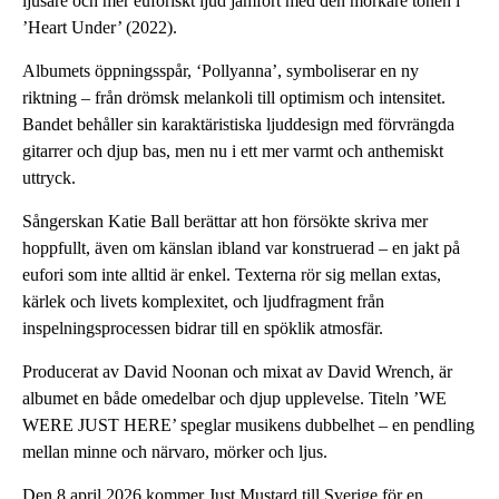
ljusare och mer euforiskt ljud jämfört med den mörkare tonen i
’Heart Under’ (2022).
Albumets öppningsspår, ‘Pollyanna’, symboliserar en ny
riktning – från drömsk melankoli till optimism och intensitet.
Bandet behåller sin karaktäristiska ljuddesign med förvrängda
gitarrer och djup bas, men nu i ett mer varmt och anthemiskt
uttryck.
Sångerskan Katie Ball berättar att hon försökte skriva mer
hoppfullt, även om känslan ibland var konstruerad – en jakt på
eufori som inte alltid är enkel. Texterna rör sig mellan extas,
kärlek och livets komplexitet, och ljudfragment från
inspelningsprocessen bidrar till en spöklik atmosfär.
Producerat av David Noonan och mixat av David Wrench, är
albumet en både omedelbar och djup upplevelse. Titeln ’WE
WERE JUST HERE’ speglar musikens dubbelhet – en pendling
mellan minne och närvaro, mörker och ljus.
Den 8 april 2026 kommer Just Mustard till Sverige för en