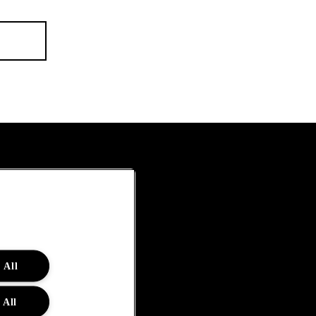
 All
 All