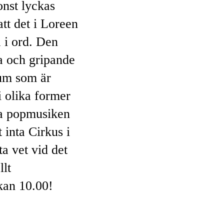
onst lyckas
att det i Loreen
a i ord. Den
a och gripande
sum som är
 olika former
ta popmusiken
t inta Cirkus i
a vet vid det
llt
kan 10.00!