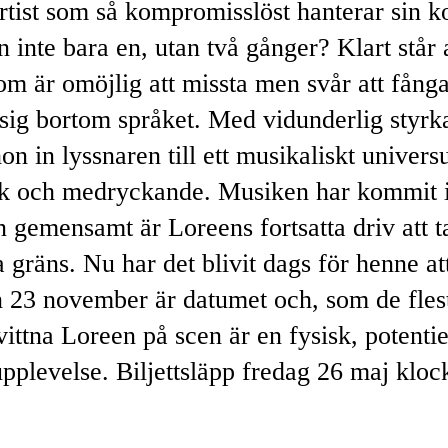
artist som så kompromisslöst hanterar sin k
 inte bara en, utan två gånger? Klart står 
om är omöjlig att missta men svår att fång
 sig bortom språket. Med vidunderlig styrk
on in lyssnaren till ett musikaliskt univer
sk och medryckande. Musiken har kommit i
gemensamt är Loreens fortsatta driv att 
a gräns. Nu har det blivit dags för henne at
23 november är datumet och, som de flest
evittna Loreen på scen är en fysisk, potentie
upplevelse. Biljettsläpp fredag 26 maj kloc