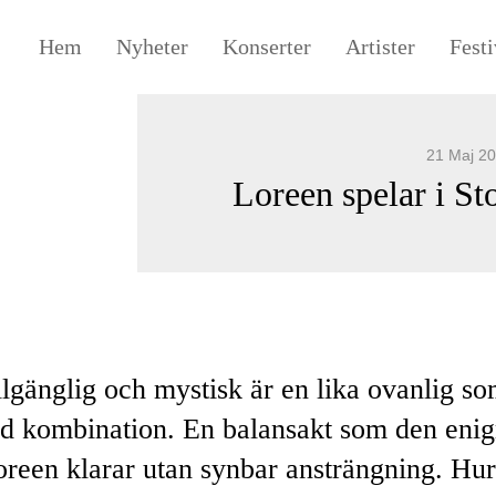
Hem
Nyheter
Konserter
Artister
Festi
21 Maj 2
Loreen spelar i St
llgänglig och mystisk är en lika ovanlig s
rd kombination. En balansakt som den eni
oreen klarar utan synbar ansträngning. Hu