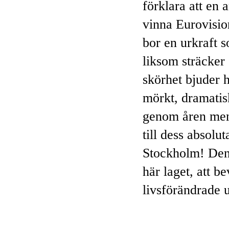
förklara att en 
vinna Eurovision
bor en urkraft s
liksom sträcker
skörhet bjuder h
mörkt, dramati
genom åren men 
till dess absolut
Stockholm! Den 
här laget, att b
livsförändrade 