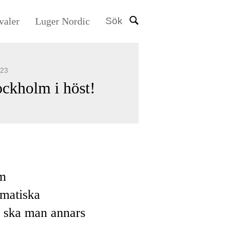
valer
Luger Nordic
Sök
023
ockholm i höst!
om
gmatiska
r ska man annars