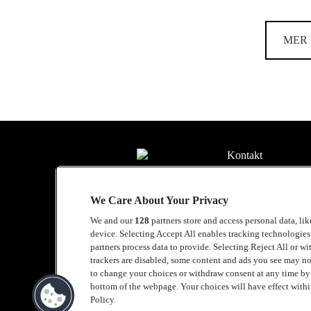
MER 
Kontakt
Press
We Care About Your Privacy
Om Luger
We and our
128
partners store and access personal data, li
Samarbeten
device. Selecting Accept All enables tracking technologie
partners process data to provide. Selecting Reject All or w
Boka artist
trackers are disabled, some content and ads you see may no
to change your choices or withdraw consent at any time b
English
bottom of the webpage. Your choices will have effect within
Policy.