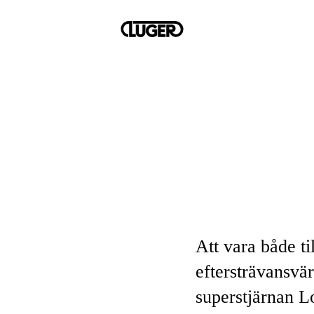
Att vara både ti
eftersträvansvä
superstjärnan L