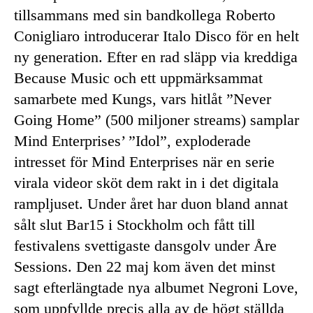
tillsammans med sin bandkollega Roberto
Conigliaro introducerar Italo Disco för en helt
ny generation. Efter en rad släpp via kreddiga
Because Music och ett uppmärksammat
samarbete med Kungs, vars hitlåt ”Never
Going Home” (500 miljoner streams) samplar
Mind Enterprises’ ”Idol”, exploderade
intresset för Mind Enterprises när en serie
virala videor sköt dem rakt in i det digitala
rampljuset. Under året har duon bland annat
sålt slut Bar15 i Stockholm och fått till
festivalens svettigaste dansgolv under Åre
Sessions. Den 22 maj kom även det minst
sagt efterlängtade nya albumet Negroni Love,
som uppfyllde precis alla av de högt ställda