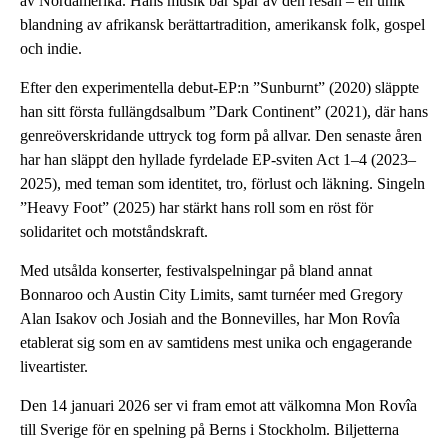
av Nordamerika. Hans musik bär spår av den resan – en unik
blandning av afrikansk berättartradition, amerikansk folk, gospel
och indie.
Efter den experimentella debut-EP:n ”Sunburnt” (2020) släppte
han sitt första fullängdsalbum ”Dark Continent” (2021), där hans
genreöverskridande uttryck tog form på allvar. Den senaste åren
har han släppt den hyllade fyrdelade EP-sviten Act 1–4 (2023–
2025), med teman som identitet, tro, förlust och läkning. Singeln
”Heavy Foot” (2025) har stärkt hans roll som en röst för
solidaritet och motståndskraft.
Med utsålda konserter, festivalspelningar på bland annat
Bonnaroo och Austin City Limits, samt turnéer med Gregory
Alan Isakov och Josiah and the Bonnevilles, har Mon Rovîa
etablerat sig som en av samtidens mest unika och engagerande
liveartister.
Den 14 januari 2026 ser vi fram emot att välkomna Mon Rovîa
till Sverige för en spelning på Berns i Stockholm. Biljetterna