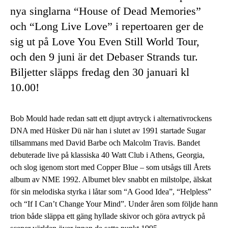
nya singlarna “House of Dead Memories”
och “Long Live Love” i repertoaren ger de
sig ut på Love You Even Still World Tour,
och den 9 juni är det Debaser Strands tur.
Biljetter släpps fredag den 30 januari kl
10.00!
Bob Mould hade redan satt ett djupt avtryck i alternativrockens
DNA med Hüsker Dü när han i slutet av 1991 startade Sugar
tillsammans med David Barbe och Malcolm Travis. Bandet
debuterade live på klassiska 40 Watt Club i Athens, Georgia,
och slog igenom stort med Copper Blue – som utsågs till Årets
album av NME 1992. Albumet blev snabbt en milstolpe, älskat
för sin melodiska styrka i låtar som “A Good Idea”, “Helpless”
och “If I Can’t Change Your Mind”. Under åren som följde hann
trion både släppa ett gäng hyllade skivor och göra avtryck på