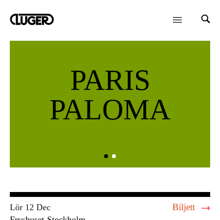
PARIS
PALOMA
Biljett
Lör 12 Dec
Fryshuset
Stockholm