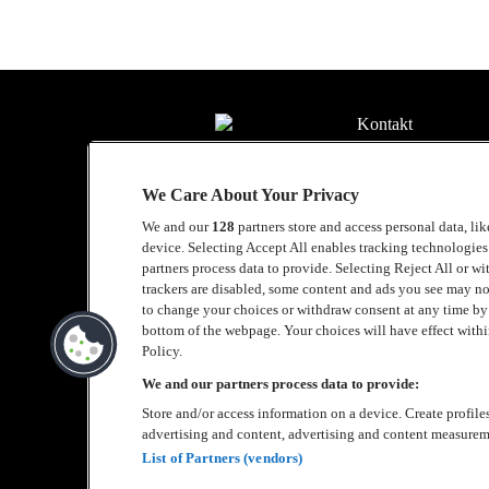
Kontakt
Press
We Care About Your Privacy
Om Luger
We and our
128
partners store and access personal data, li
Samarbeten
device. Selecting Accept All enables tracking technologie
partners process data to provide. Selecting Reject All or w
Boka artist
trackers are disabled, some content and ads you see may no
to change your choices or withdraw consent at any time b
English
bottom of the webpage. Your choices will have effect within
Policy.
Sekretesspolicy
We and our partners process data to provide:
Store and/or access information on a device. Create profile
Cookiepolicy
advertising and content, advertising and content measurem
Accessibility Stat
List of Partners (vendors)