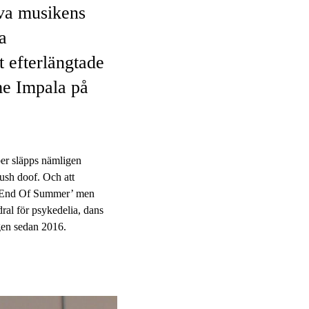
iva musikens
a
t efterlängtade
me Impala på
ber släpps nämligen
ush doof. Och att
n ’End Of Summer’ men
ral för psykedelia, dans
ngen sedan 2016.