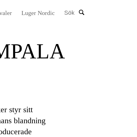
valer
Luger Nordic
Sök
MPALA
r styr sitt
ans blandning
roducerade