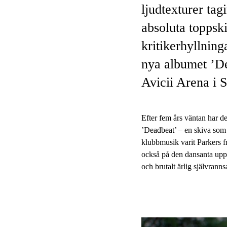
ljudtexturer tag
absoluta toppsk
kritikerhyllning
nya albumet ’De
Avicii Arena i 
Efter fem års väntan har d
’Deadbeat’ – en skiva som 
klubbmusik varit Parkers f
också på den dansanta uppf
och brutalt ärlig självran