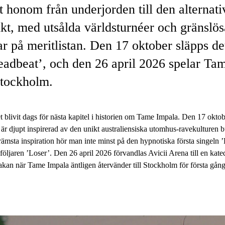
it honom från underjorden till den alternat
ikt, med utsålda världsturnéer och gränslös
ar på meritlistan. Den 17 oktober släpps de
adbeat’, och den 26 april 2026 spelar Ta
Stockholm.
et blivit dags för nästa kapitel i historien om Tame Impala. Den 17 okto
är djupt inspirerad av den unikt australiensiska utomhus-ravekulturen b
rämsta inspiration hör man inte minst på den hypnotiska första singel
öljaren ’Loser’. Den 26 april 2026 förvandlas Avicii Arena till en kated
nsakan när Tame Impala äntligen återvänder till Stockholm för första gå