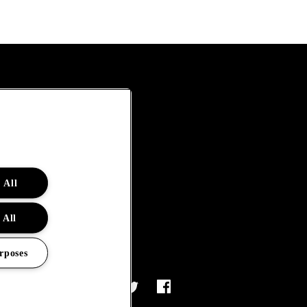
 All
 All
rposes