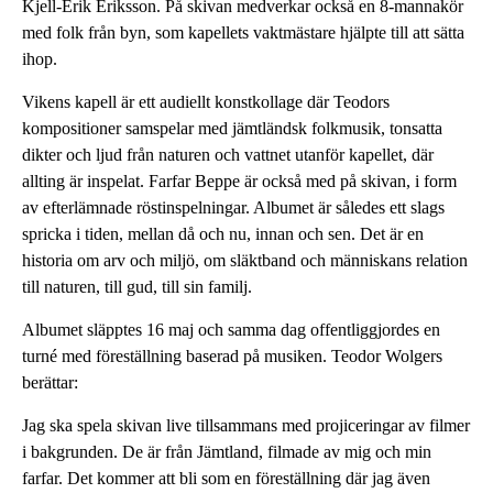
Kjell-Erik Eriksson. På skivan medverkar också en 8-mannakör
med folk från byn, som kapellets vaktmästare hjälpte till att sätta
ihop.
Vikens kapell är ett audiellt konstkollage där Teodors
kompositioner samspelar med jämtländsk folkmusik, tonsatta
dikter och ljud från naturen och vattnet utanför kapellet, där
allting är inspelat. Farfar Beppe är också med på skivan, i form
av efterlämnade röstinspelningar. Albumet är således ett slags
spricka i tiden, mellan då och nu, innan och sen. Det är en
historia om arv och miljö, om släktband och människans relation
till naturen, till gud, till sin familj.
Albumet släpptes 16 maj och samma dag offentliggjordes en
turné med föreställning baserad på musiken. Teodor Wolgers
berättar:
Jag ska spela skivan live tillsammans med projiceringar av filmer
i bakgrunden. De är från Jämtland, filmade av mig och min
farfar. Det kommer att bli som en föreställning där jag även