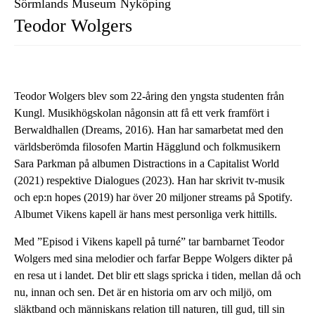
Sörmlands Museum
Nyköping
Teodor Wolgers
Teodor Wolgers blev som 22-åring den yngsta studenten från
Kungl. Musikhögskolan någonsin att få ett verk framfört i
Berwaldhallen (Dreams, 2016). Han har samarbetat med den
världsberömda filosofen Martin Hägglund och folkmusikern
Sara Parkman på albumen Distractions in a Capitalist World
(2021) respektive Dialogues (2023). Han har skrivit tv-musik
och ep:n hopes (2019) har över 20 miljoner streams på Spotify.
Albumet Vikens kapell är hans mest personliga verk hittills.
Med ”Episod i Vikens kapell på turné” tar barnbarnet Teodor
Wolgers med sina melodier och farfar Beppe Wolgers dikter på
en resa ut i landet. Det blir ett slags spricka i tiden, mellan då och
nu, innan och sen. Det är en historia om arv och miljö, om
släktband och människans relation till naturen, till gud, till sin