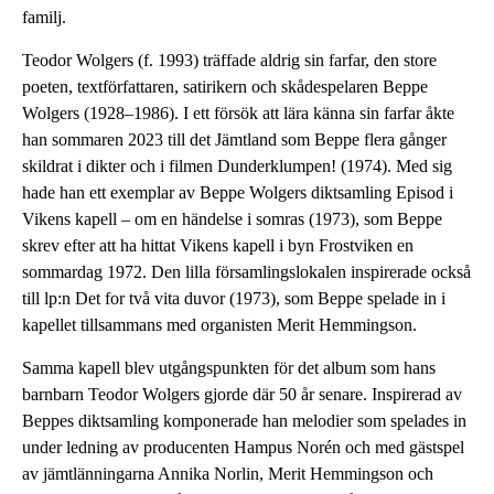
familj.
Teodor Wolgers (f. 1993) träffade aldrig sin farfar, den store
poeten, textförfattaren, satirikern och skådespelaren Beppe
Wolgers (1928–1986). I ett försök att lära känna sin farfar åkte
han sommaren 2023 till det Jämtland som Beppe flera gånger
skildrat i dikter och i filmen Dunderklumpen! (1974). Med sig
hade han ett exemplar av Beppe Wolgers diktsamling Episod i
Vikens kapell – om en händelse i somras (1973), som Beppe
skrev efter att ha hittat Vikens kapell i byn Frostviken en
sommardag 1972. Den lilla församlingslokalen inspirerade också
till lp:n Det for två vita duvor (1973), som Beppe spelade in i
kapellet tillsammans med organisten Merit Hemmingson.
Samma kapell blev utgångspunkten för det album som hans
barnbarn Teodor Wolgers gjorde där 50 år senare. Inspirerad av
Beppes diktsamling komponerade han melodier som spelades in
under ledning av producenten Hampus Norén och med gästspel
av jämtlänningarna Annika Norlin, Merit Hemmingson och