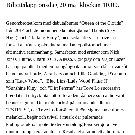
Biljettsläpp onsdag 20 maj klockan 10.00.
Genombrottet kom med debutalbumet ”Queen of the Clouds”
från 2014 och de monumentala hitsinglarna “Habits (Stay
High)” och “Talking Body”, men sedan dess har Tove Lo
fortsatt att röra sig obehindrat mellan topplistor och mer
alternativa sammanhang. Samarbeten med artister som Nick
Jonas, Flume, Charli XCX, Alesso, Coldplay och Major Lazer
har löpt parallellt med en framgångsrik karriär som låtskrivare åt
bland andra Lorde, Zara Larsson och Ellie Goulding. På album
som ”Lady Wood”, ”Blue Lips (Lady Wood Phase II)”,
”Sunshine Kitty” och ”Dirt Femme” har Tove Lo successivt
breddat sitt uttryck utan att förlora den råa nerv som alltid varit
hennes signum. Det märks också på kommande albumet
”ESTRUS”, där Tove Lo fortsätter att röra sig mellan eufori och
melankoli, begär och tvivel, i musik där pulserande
klubbproduktion möter texter som aldrig försöker göra livet
mindre komplicerat än det är. Resultatet är ännu ett album från