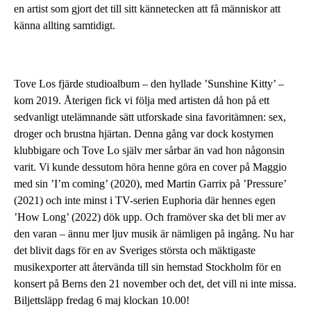
en artist som gjort det till sitt kännetecken att få människor att
känna allting samtidigt.
Tove Los fjärde studioalbum – den hyllade ’Sunshine Kitty’ –
kom 2019. Återigen fick vi följa med artisten då hon på ett
sedvanligt utelämnande sätt utforskade sina favoritämnen: sex,
droger och brustna hjärtan. Denna gång var dock kostymen
klubbigare och Tove Lo själv mer sårbar än vad hon någonsin
varit. Vi kunde dessutom höra henne göra en cover på Maggio
med sin ’I’m coming’ (2020), med Martin Garrix på ’Pressure’
(2021) och inte minst i TV-serien Euphoria där hennes egen
’How Long’ (2022) dök upp. Och framöver ska det bli mer av
den varan – ännu mer ljuv musik är nämligen på ingång. Nu har
det blivit dags för en av Sveriges största och mäktigaste
musikexporter att återvända till sin hemstad Stockholm för en
konsert på Berns den 21 november och det, det vill ni inte missa.
Biljettsläpp fredag 6 maj klockan 10.00!